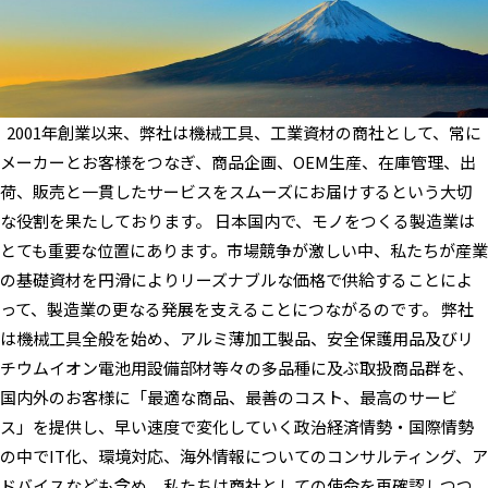
2001年創業以来、弊社は機械工具、工業資材の商社として、常に
メーカーとお客様をつなぎ、商品企画、OEM生産、在庫管理、出
荷、販売と一貫したサービスをスムーズにお届けするという大切
な役割を果たしております。 日本国内で、モノをつくる製造業は
とても重要な位置にあります。市場競争が激しい中、私たちが産業
の基礎資材を円滑によりリーズナブルな価格で供給することによ
って、製造業の更なる発展を支えることにつながるのです。 弊社
は機械工具全般を始め、アルミ薄加工製品、安全保護用品及びリ
チウムイオン電池用設備部材等々の多品種に及ぶ取扱商品群を、
国内外のお客様に「最適な商品、最善のコスト、最高のサービ
ス」を提供し、早い速度で変化していく政治経済情勢・国際情勢
の中でIT化、環境対応、海外情報についてのコンサルティング、ア
ドバイスなども含め、私たちは商社としての使命を再確認しつつ、